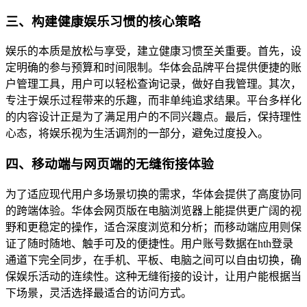
三、构建健康娱乐习惯的核心策略
娱乐的本质是放松与享受，建立健康习惯至关重要。首先，设
定明确的参与预算和时间限制。华体会品牌平台提供便捷的账
户管理工具，用户可以轻松查询记录，做好自我管理。其次，
专注于娱乐过程带来的乐趣，而非单纯追求结果。平台多样化
的内容设计正是为了满足用户的不同兴趣点。最后，保持理性
心态，将娱乐视为生活调剂的一部分，避免过度投入。
四、移动端与网页端的无缝衔接体验
为了适应现代用户多场景切换的需求，华体会提供了高度协同
的跨端体验。华体会网页版在电脑浏览器上能提供更广阔的视
野和更稳定的操作，适合深度浏览和分析；而移动端应用则保
证了随时随地、触手可及的便捷性。用户账号数据在hth登录
通道下完全同步，在手机、平板、电脑之间可以自由切换，确
保娱乐活动的连续性。这种无缝衔接的设计，让用户能根据当
下场景，灵活选择最适合的访问方式。