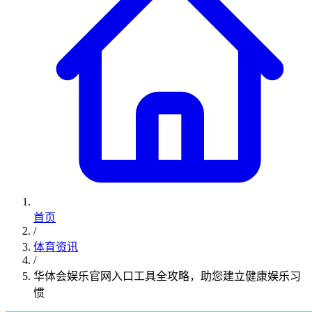
首页
/
体育资讯
/
华体会娱乐官网入口工具全攻略，助您建立健康娱乐习
惯