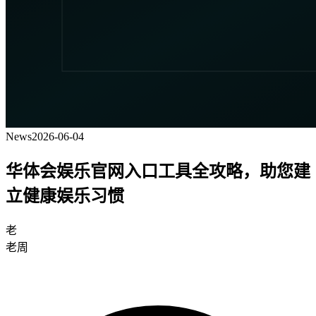
News
2026-06-04
华体会娱乐官网入口工具全攻略，助您建
立健康娱乐习惯
老
老周