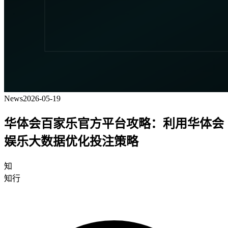
News
2026-05-19
华体会百家乐官方平台攻略：利用华体会
娱乐大数据优化投注策略
知
知行