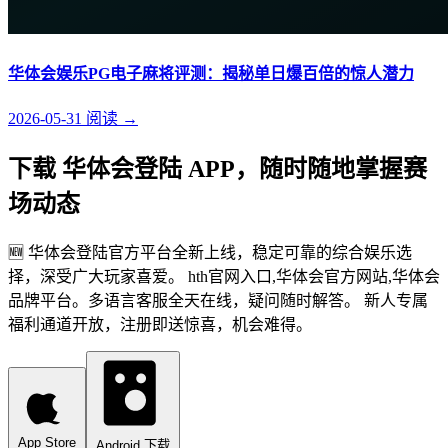
华体会娱乐PG电子麻将评测：揭秘单日爆百倍的惊人潜力
2026-05-31
阅读
→
下载 华体会登陆 APP，随时随地掌握赛
场动态
🆕 华体会登陆官方平台全新上线，稳定可靠的综合娱乐选
择，深受广大玩家喜爱。 hth官网入口,华体会官方网站,华体会
品牌平台。多语言客服全天在线，疑问随时解答。 新人专属
福利通道开放，注册即送惊喜，机会难得。
App Store
Android 下载