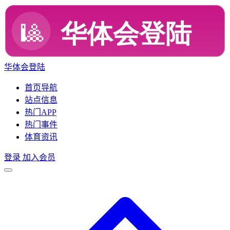
华体会登陆
首页导航
站点信息
热门APP
热门事件
体育资讯
登录
加入会员