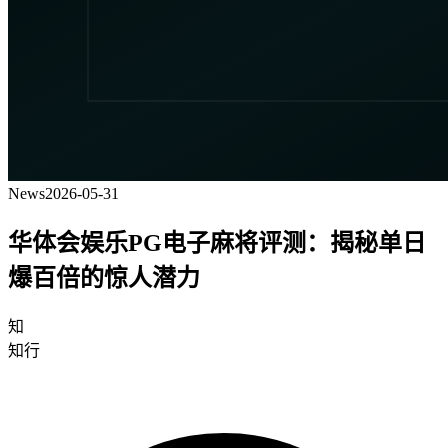
News
2026-05-31
华体会娱乐PG电子麻将评测：揭秘单日
爆百倍的惊人潜力
知
知行