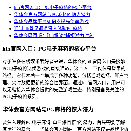
hth官网入口：PG电子麻将的核心平台
华体会官方网站与PG麻将的惊人潜力
华体会品牌平台如何支撑高倍率游戏
通过hth登录通道深入体验PG麻将
华体会网页版：随时随地捕捉潜力时刻
hth官网入口：PG电子麻将的核心平台
对于许多在线娱乐爱好者来说，华体会的hth官网入口是接触
PG电子麻将这类游戏的直接通道。这个入口不仅仅是登录的
路径，它代表着一个集成了多种功能，包括游戏选择、账户管
理、实时数据更新的综合性界面。通过hth官网入口，用户可
以无缝接入华体会提供的完整游戏生态，特别是备受关注的
PG电子麻将系列。
华体会官方网站与PG麻将的惊人潜力
要深入理解PG电子麻将“单日爆百倍”的潜力，首先需要了解
其运行的舞台——华体会官方网站。官方网站不仅是品牌形象