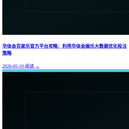
华体会百家乐官方平台攻略：利用华体会娱乐大数据优化投注
策略
2026-05-19
阅读
→