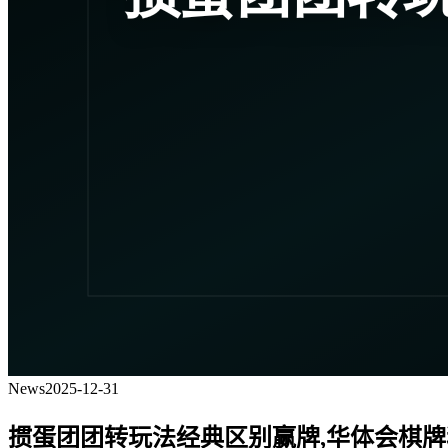
News
2025-12-31
掼蛋团团转玩法经典区别赢牌,华体会棋