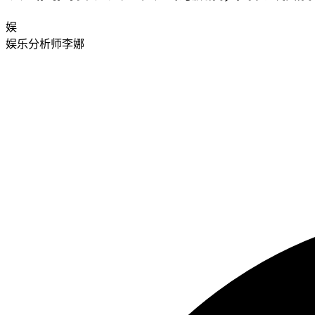
娱
娱乐分析师李娜