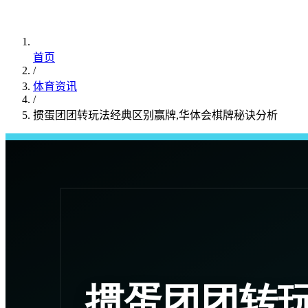
首页
/
体育资讯
/
掼蛋团团转玩法经典区别赢牌,华体会棋牌秘诀分析